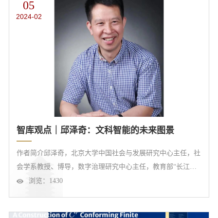
05
细阐述北大数学在文化与传承、人才培养新举措，以及根据基
2024-02
础数学和应用数学的特点构建不同培养模式等方面的特色，结
合国内现状，提出高...
智库观点｜邱泽奇：文科智能的未来图景
作者简介邱泽奇，北京大学中国社会与发展研究中心主任，社
会学系教授、博导，数字治理研究中心主任，教育部“长江学
者奖励计划”特聘教授，北京大学博雅特聘教授。研究方向为
浏览：
1430
数字社会发展与治理、技术应用与社会变迁。主要著作有《重
构关系：数字社交的本质》、《数据要素五论：信息、权属、