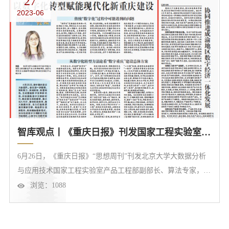
27
2023-06
息获取、信息加工、认知形成和认知影响等四个相互关联的领
域。历史与现实的实践形...
智库观点丨《重庆日报》刊发国家工程实验室算法专家黄晶署名文章《以数字化转型赋能现代化新重庆建设》
6月26日，《重庆日报》“思想周刊”刊发北京大学大数据分析
与应用技术国家工程实验室产品工程部副部长、算法专家，北
京大学重庆大数据研究院数字化转型促进中心副主任黄晶署名
浏览：
1088
文章《以数字化转型赋能现代化新重庆建设》。以下是文章全
文内容以数字化转型赋能现代化新重庆建设黄晶 何岩4月25
日，数字重庆建设大会召开。会议进一步强调，聚焦聚力、实