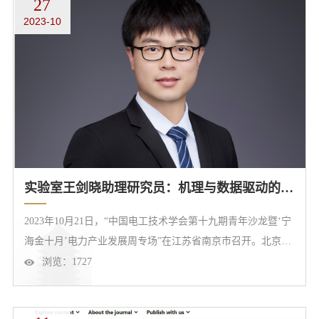
27
收，论文将直接发表于可视化领域旗舰期刊 IEEE
2023-10
TVCG（CCF A类）。彩陶在中国史前文化中占有重要地位。
特别仰韶文化彩陶是中国古代分布最...
实验室王剑晓助理研究员：机理与数据驱动的锂电池建模与并网调控技术
2023年10月21日，“中国电工技术学会第十九期青年沙龙暨‘宁
海金十月’电力产业发展周专场”在江苏省南京市召开。北京大
学大数据分析与应用技术国家工程实验室王剑晓助理研究员应
浏览：
1727
邀就《机理与数据驱动的锂电池建模与并网调控技术》发表报
告，现将王剑晓助理研究员的报告分享给各位读者，以期促进