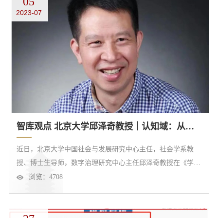
05
2023-07
策。王娟特聘副研究员（左二）王娟认为，当前我国区域数字
生态已形成梯队式格...
智库观点 北京大学邱泽奇教授｜认知域：从习以为常到人机互生
近日，北京大学中国社会与发展研究中心主任，社会学系教
授、博士生导师，数字治理研究中心主任邱泽奇教授在《学术
前沿》杂志2023年6月上发表了文章《认知域：从习以为常到
浏览：
4708
人机互生》，以下为全文内容。摘要认知域不是一个界定明确
的学术概念，而是围绕人类认知探索而形成的多学科领域。基
于多学科探索实践的交集，我们认为，认知域的焦点集中在信