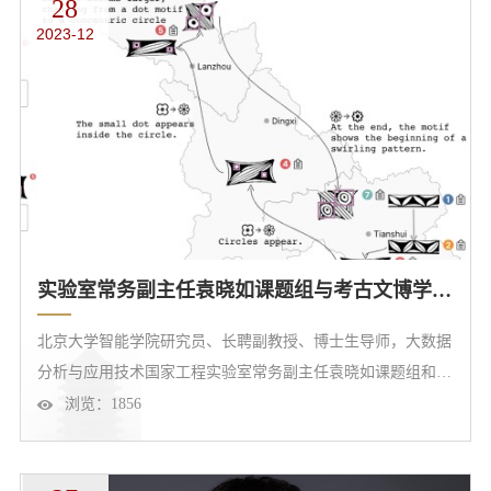
28
期公开的难题。论文作者为胡俊教授、北京大学数学科学学院
2023-12
博士研究生林挺和吴清玉。有限元方法诞生于上个世纪五、六
十年代，最...
实验室常务副主任袁晓如课题组与考古文博学院张海课题组跨学科合作分析彩陶花纹演变
北京大学智能学院研究员、长聘副教授、博士生导师，大数据
分析与应用技术国家工程实验室常务副主任袁晓如课题组和考
古文博学院张海课题组合作取得重要跨学科研究进展，研发帮
浏览：
1856
助考古学家追踪和分析彩陶花纹演变的可视分析系统。工作近
日被可视化领域国际会议IEEE PacificVis 2024期刊轨征文接