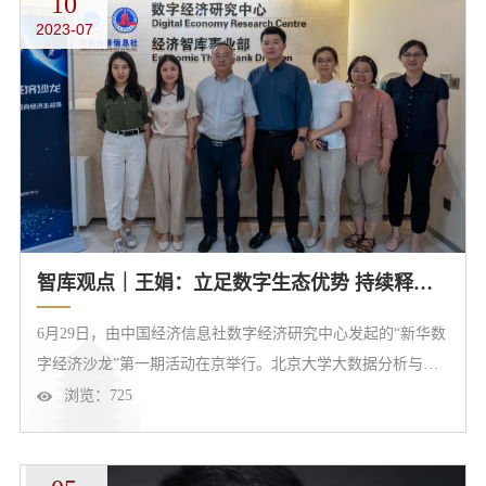
10
为基础研究的主力军、人才培养的主阵地，要切实增强加快建
2023-07
设教育强国、服务中华民族伟大复兴的责任感和使命感，以立
德树人为根本、以学科建...
智库观点｜王娟：立足数字生态优势 持续释放地区数字经济发展潜力
6月29日，由中国经济信息社数字经济研究中心发起的“新华数
字经济沙龙”第一期活动在京举行。北京大学大数据分析与应
用技术国家工程实验室特聘副研究员王娟参加活动。她认为，
浏览：
725
数字技术除了赋能地方经济发展和产业进步，还需在数字政府
和数字社会上协同发力。各城市应立足自身的区位优势、资源
禀赋等，在数字经济发展中把好方向，做到有的放矢、精准施