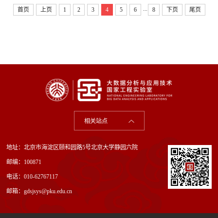
...
首页
上页
1
2
3
4
5
6
8
下页
尾页
战实效、彰显特色，主动塑造数字变革新优势，积极拥抱数字
文明新时代，推动最快...
相关站点
地址：北京市海淀区颐和园路5号北京大学静园六院
邮编：100871
电话：010-62767117
邮箱：gdsjsys@pku.edu.cn