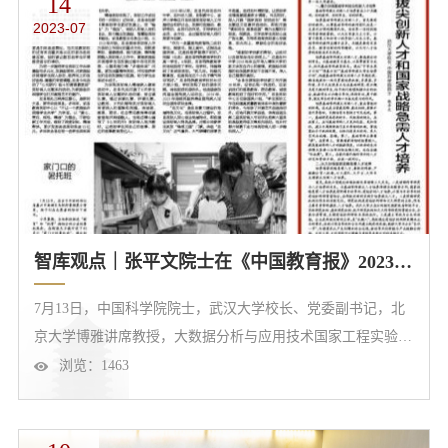
14
果。王剑晓研究员、哥伦比亚大学陈刘东为该成果共同一作，
2023-07
通讯作者为清华大学鲁玺、斯坦福大学Chin-Woo Tan、何冠楠
研究员。该研究得到...
智库观点｜张平文院士在《中国教育报》2023年07月13日第3版发表署名文章《加强拔尖创新人才和国家战略急需人才培养》
7月13日，中国科学院院士，武汉大学校长、党委副书记，北
京大学博雅讲席教授，大数据分析与应用技术国家工程实验室
主任张平文院士在《中国教育报》2023年07月13日第3版发表
浏览：
1463
署名文章《加强拔尖创新人才和国家战略急需人才培养》，以
下为全文内容。《中国教育报》2023年07月13日第3版高校作