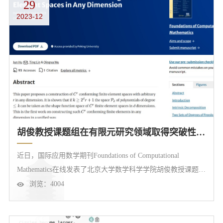
29
价值、安全、交易》（合著）、《技术与组织：学科脉络与文
2023-12
献》（主编）等。摘要生成式人工智能的发布标志着人工智能
迈入社会应用阶段，...
胡俊教授课题组在有限元研究领域取得突破性进展
近日，国际应用数学期刊Foundations of Computational
Mathematics在线发表了北京大学数学科学学院胡俊教授课题组
的论文 “ A construction ofconforming finite element spaces in
浏览：
4004
any dimension ”，该文章讨论了任意维空间中单纯形网格上具
有任意光滑性的有限元空间的构造，解决了有限元领域一个长