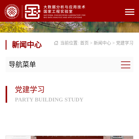
当前位置:
首页
>
新闻中心
>
党建学习
新闻中心
导航菜单
党建学习
PARTY BUILDING STUDY