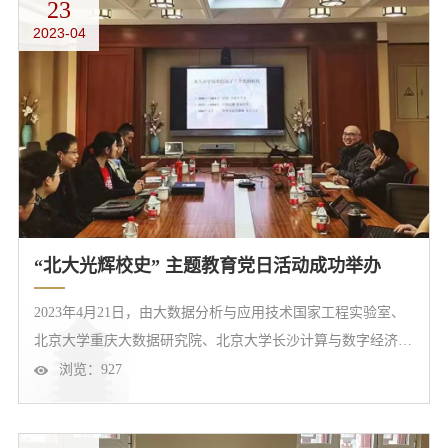
23
以及讲解员的深情讲解，大家再次重温了建国前后的辉煌革命
2023-04
历史，并深切缅怀为国家做出巨大贡献的众多革命先辈。通过
此次活动，大家不但...
“北大光辉校史” 主题教育党日活动成功举办
2023年4月21日，由大数据分析与应用技术国家工程实验室、
北京大学重庆大数据研究院、北京大学长沙计算与数字经济研
究院共同主办的“北大光辉校史” 主题教育党日活动在北京大学
浏览：
927
静园六院211会议室举办。活动由北京大学校史馆党支部书
记、直属单位党委委员林齐模副研究员主讲，大数据分析与应