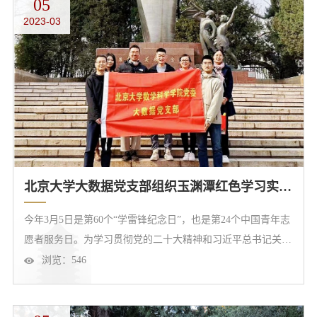
05
科学学院党委书记胡俊，党委副书记、副院长孙赵君，党委委
2023-03
员杨静平，党委秘书梁岚，以及大数据国家工程实验室常务副
主任袁晓如，副主...
北京大学大数据党支部组织玉渊潭红色学习实践活动
今年3月5日是第60个“学雷锋纪念日”，也是第24个中国青年志
愿者服务日。为学习贯彻党的二十大精神和习近平总书记关于
深入开展学雷锋活动重要指示精神，深刻把握雷锋精神的时代
浏览：
546
内涵，弘扬“奉献、友爱、互助、进步”的志愿服务精神。北京
大学大数据分析与应用技术国家工程实验室党支部组织全体党