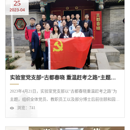
25
界正向数字时代转变，大数据与人工智能等数字技术是先进生
2023-04
产力发展的重要方向。“一带一路”国际合作高峰论坛发布的
《全球人...
实验室党支部“古都春晓 重温赶考之路”主题党日活动圆满举行
2023年4月21日，实验室党支部以“古都春晓重温赶考之路”为
主题，组织全体党员、教职员工以及部分博士后前往颐和园益
寿堂，开展主题党日活动。颐和园益寿堂是中国共产党“进京
浏览：
741
赶考”之路的第一站，1949年初，中共中央所属机关离开西柏
坡进驻北平城，拉开了建设新中国的帷幕。通过实地参观浏览