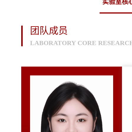
实验室核
团队成员
LABORATORY CORE RESEARC