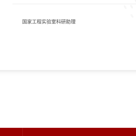
国家工程实验室科研助理