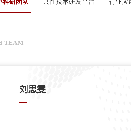
心科研团队
共性技术研发平台
行业应
H TEAM
刘思雯