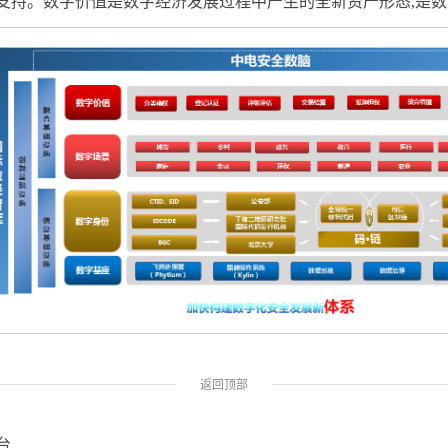
支持。数字价值是数字经济发展过程中产生的全新资产形态,是
返回顶部
台