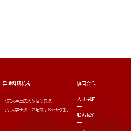
异地科研机构
协同合作
人才招聘
北京大学重庆大数据研究院
北京大学长沙计算与数字经济研究院
联系我们