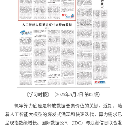
《学习时报》（2025年5月2日 第02版）
筑牢算力底座是释放数据要素价值的关键。近期，随
着人工智能大模型的爆发式涌现和快速迭代，算力需求已
呈现指数级增长。国际数据公司（IDC）与浪潮信息联合发