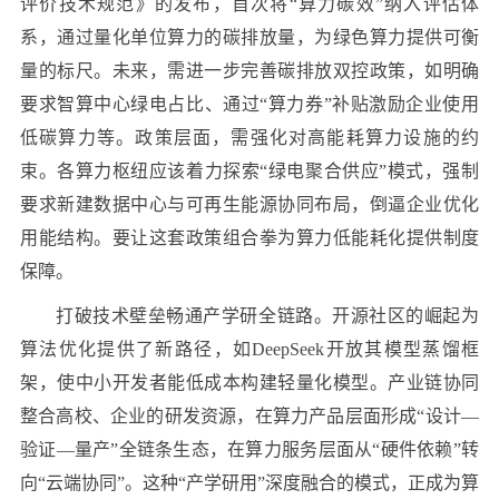
评价技术规范》的发布，首次将“算力碳效”纳入评估体
系，通过量化单位算力的碳排放量，为绿色算力提供可衡
量的标尺。未来，需进一步完善碳排放双控政策，如明确
要求智算中心绿电占比、通过“算力券”补贴激励企业使用
低碳算力等。政策层面，需强化对高能耗算力设施的约
束。各算力枢纽应该着力探索“绿电聚合供应”模式，强制
要求新建数据中心与可再生能源协同布局，倒逼企业优化
用能结构。要让这套政策组合拳为算力低能耗化提供制度
保障。
打破技术壁垒畅通产学研全链路。开源社区的崛起为
算法优化提供了新路径，如DeepSeek开放其模型蒸馏框
架，使中小开发者能低成本构建轻量化模型。产业链协同
整合高校、企业的研发资源，在算力产品层面形成“设计—
验证—量产”全链条生态，在算力服务层面从“硬件依赖”转
向“云端协同”。这种“产学研用”深度融合的模式，正成为算