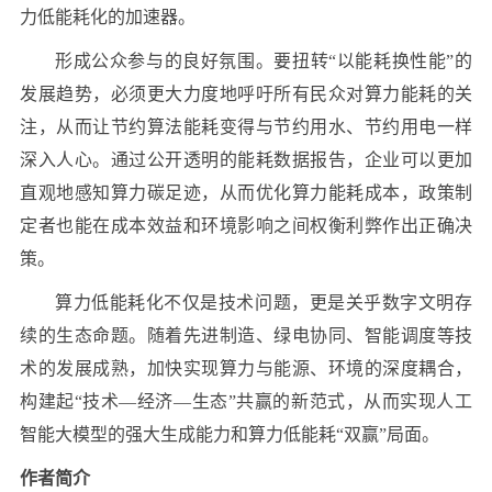
力低能耗化的加速器。
形成公众参与的良好氛围。要扭转“以能耗换性能”的
发展趋势，必须更大力度地呼吁所有民众对算力能耗的关
注，从而让节约算法能耗变得与节约用水、节约用电一样
深入人心。通过公开透明的能耗数据报告，企业可以更加
直观地感知算力碳足迹，从而优化算力能耗成本，政策制
定者也能在成本效益和环境影响之间权衡利弊作出正确决
策。
算力低能耗化不仅是技术问题，更是关乎数字文明存
续的生态命题。随着先进制造、绿电协同、智能调度等技
术的发展成熟，加快实现算力与能源、环境的深度耦合，
构建起“技术—经济—生态”共赢的新范式，从而实现人工
智能大模型的强大生成能力和算力低能耗“双赢”局面。
作者简介