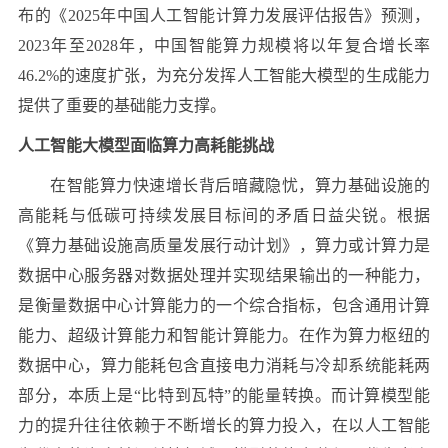
布的《2025年中国人工智能计算力发展评估报告》预测，
2023年至2028年，中国智能算力规模将以年复合增长率
46.2%的速度扩张，为充分发挥人工智能大模型的生成能力
提供了重要的基础能力支撑。
人工智能大模型面临算力高耗能挑战
在智能算力快速增长背后暗藏隐忧，算力基础设施的
高能耗与低碳可持续发展目标间的矛盾日益尖锐。根据
《算力基础设施高质量发展行动计划》，算力或计算力是
数据中心服务器对数据处理并实现结果输出的一种能力，
是衡量数据中心计算能力的一个综合指标，包含通用计算
能力、超级计算能力和智能计算能力。在作为算力枢纽的
数据中心，算力能耗包含直接电力消耗与冷却系统能耗两
部分，本质上是“比特到瓦特”的能量转换。而计算模型能
力的提升往往依赖于不断增长的算力投入，在以人工智能