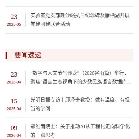
23
实验室党支部赴沙峪抗日纪念碑及雁栖湖开展
党建团建联合活动
2025-05
要闻速递
23
“数字与人文节气沙龙”（2026谷雨篇）举行，
聚焦“语言生态视角下的少数民族语言数据库建
2026-04
设”
15
光明日报专访丨邱泽奇教授：做有温度、有担
当的学问
2026-04
09
鄂维南院士：关于推动AI从工程化走向科学化
的一点思考
2026-04