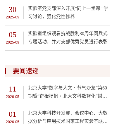
30
实验室党支部深入开展“同上一堂课 ”学
习讨论，强化党性修养
2025-09
05
实验室组织观看抗战胜利80周年阅兵式
专题活动，并对支部优秀党员进行表彰
2025-09
要闻速递
11
北京大学“数字与人文・节气沙龙”第60
期暨“奋楫扬帆・北大文科数智化”媒体
2026-05
交流会举行
01
北京大学科技开发部、会议中心、大数
据分析与应用技术国家工程实验室联合
2026-05
开展主题党日活动