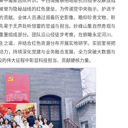
美中凝聚团队共识。平西情报联络站是抗日战争及解放战
被誉为隐秘战线的红色堡垒，为传递党中央指示、护送干
的贡献。全体人员通过观看历史影像、瞻仰珍贵文物、聆
先辈于无声处听惊雷的忠诚与担当。妙峰山集自然奇观与
重要组成部分。团队沿山径徒步考察，在俯瞰永定河川、
生之道，并结合红色资源分布开展实地研学。实验室将把
动力，持续深化党建与业务融合发展，全力突破大数据与
设的伟大征程中彰显科技担当、贡献硬核力量。