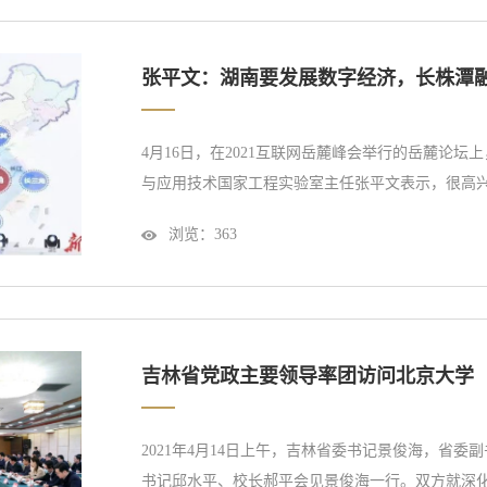
张平文：湖南要发展数字经济，长株潭
4月16日，在2021互联网岳麓峰会举行的岳麓论
与应用技术国家工程实验室主任张平文表示，很高兴
全国很有影响力，很希望为长株潭科技创新贡献一
浏览：
363
态建设》。他认为，数字经济不能只看GDP，那是
字经济的发展有效。可以用三个指标来衡...
吉林省党政主要领导率团访问北京大学
2021年4月14日上午，吉林省委书记景俊海，省
书记邱水平、校长郝平会见景俊海一行。双方就深