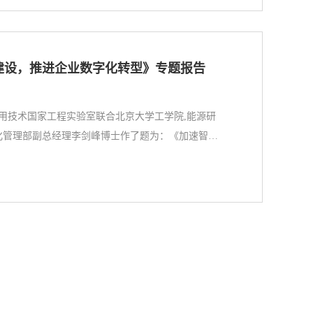
建设，推进企业数字化转型》专题报告
与应用技术国家工程实验室联合北京大学工学院,能源研
化管理部副总经理李剑峰博士作了题为：《加速智能
京大学（英杰）对外交流中心第二会议室召开。线上
学副校长、中国科学院院士张平文教授，北京大学能