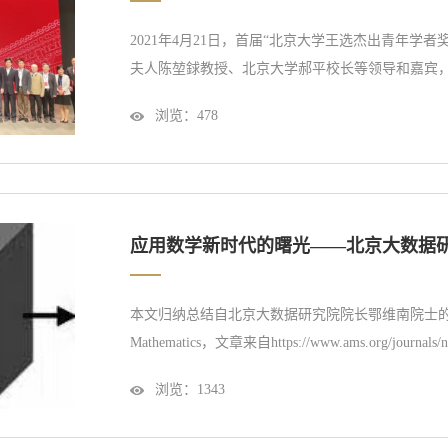
2021年4月21日，首届“北京大学王选杰出青年学
夫人陈堃銶教授、北京大学郝平校长等领导和嘉宾
动。在“北京大学王选青年学者奖励基金”的组织和
浏览：
478
委员会严格的选拔评议和管理委员会的审核后，北
杰教授成为首届获奖学者。“北京大学...
应用数学新时代的曙光——北京大数据
本文归纳总结自北京大数据研究院院长鄂维南院士的文章The Dawn
Mathematics，文章来自https://www.ams.org/journals
展和挑战自牛顿时代以来，诞生了两种科学研究的
浏览：
1343
经典的例子是行星运动的开普勒定律（了解更多：
机器学习的蓬勃发展，数据驱动的...