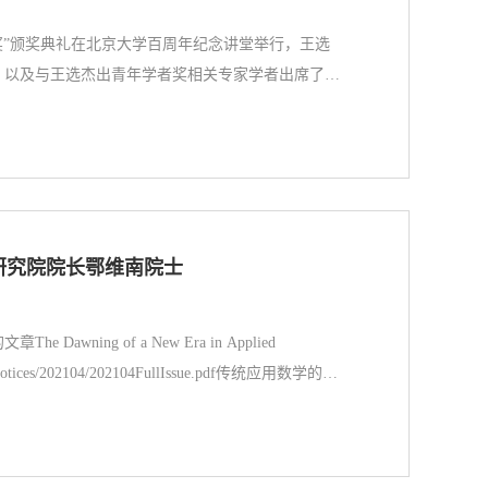
者奖”颁奖典礼在北京大学百周年纪念讲堂举行，王选
，以及与王选杰出青年学者奖相关专家学者出席了活
支持下，经过王选杰出青年学者奖学术委员会、提名
京大学数学科学学院杨超教授和清华大学计算机系唐
研究院院长鄂维南院士
ing of a New Era in Applied
/notices/202104/202104FullIssue.pdf传统应用数学的发
范式：开普勒范式和牛顿范式。前者基于数据分析，
从开普勒三大定律到大数据分析）。随着统计方法和