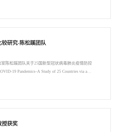
博主持座谈会和签约仪式。4月20日，新华社社
比较研究-陈松蹊团队
室陈松蹊团队关于25国新型冠状病毒肺炎疫情防控
D-19 Pandemics–A Study of 25 Countries via a
 the Royal Society A在线发表。作为人类百年来所经历
生体系和经济发展带来了重大的影响和严峻的考验。
教授获奖