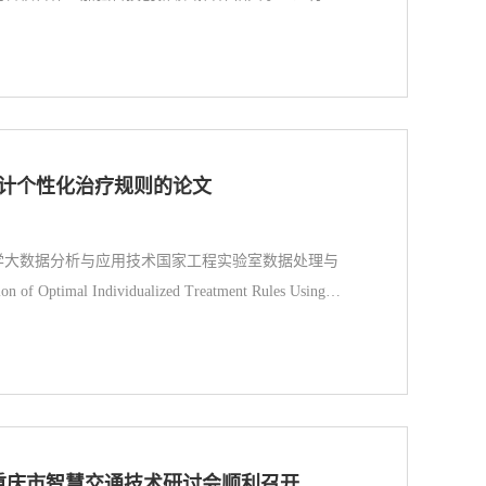
估计个性化治疗规则的论文
大学大数据分析与应用技术国家工程实验室数据处理与
l Individualized Treatment Rules Using a
th High-Dimensional Covariates”（《利用含高维协变量的协
American Statistical Association（美国
重庆市智慧交通技术研讨会顺利召开