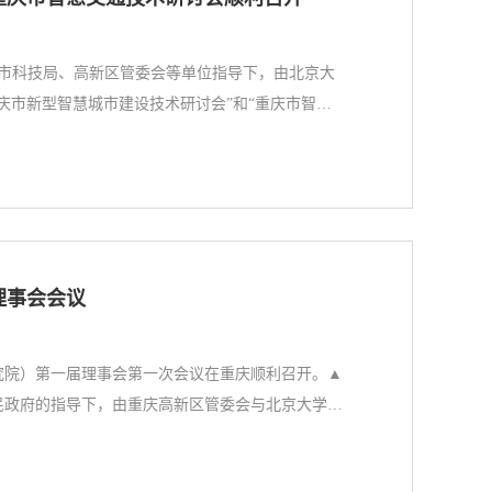
、市科技局、高新区管委会等单位指导下，由北京大
庆市新型智慧城市建设技术研讨会”和“重庆市智慧
推动全市新型智慧城市及智慧交通建设贡献智慧，
讨会28日上午，重庆市新型智慧城市建设技术研讨
理事会会议
究院）第一届理事会第一次会议在重庆顺利召开。▲
民政府的指导下，由重庆高新区管委会与北京大学共
字化转型的核心科学技术问题和创新应用开展创新研
培养创新人才，建设具有国际影响力的前沿研究平