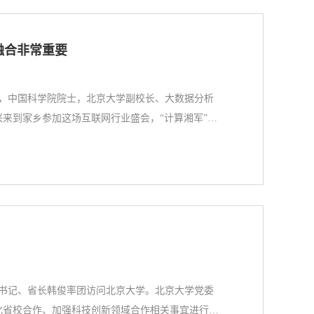
融合非常重要
坛上，中国科学院院士，北京大学副校长、大数据分析
来到家乡参加这场互联网行业盛会，“计算湘军”在
份力量。张平文的演讲主题是《科技创新引领数字生
不够的，需要从多元多角度多方多维来评估，才对数
委副书记、省长韩俊率团访问北京大学。北京大学党委
化省校合作、加强科技创新领域合作相关事宜进行座