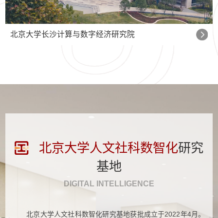
北京大学长沙计算与数字经济研究院
北京大学人文社科数智化
研究
基地
DIGITAL INTELLIGENCE
北京大学人文社科数智化研究基地获批成立于2022年4月。