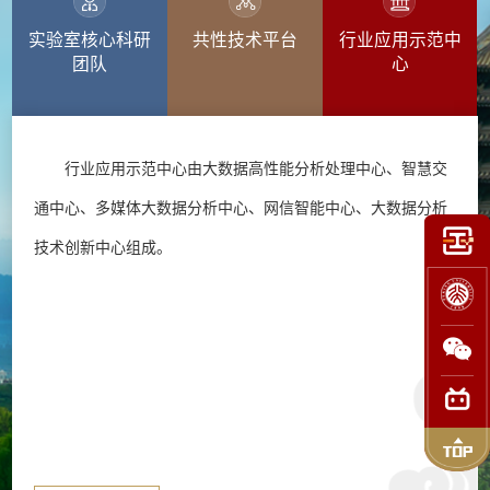
人与集体存在的问题，深刻剖析
一致表示要将本职工作深度融入
思想根源，并提出了切实可行的
实验室核心科研
共性技术平台
行业应用示范中
国家科技...
改进建议。现场气氛严肃认真，
团队
心
达到了统一思想、深化认识、促
进团结、共同提高的目的。会议
最后，按照程序对支部全体党员
进行了民主评议。此次组织生活
行业应用示范中心由大数据高性能分析处理中心、智慧交
会准备充分、主题鲜明、查摆深
通中心、多媒体大数据分析中心、网信智能中心、大数据分析
入，是党支部严格党内政治生
活、加强党员党性锻炼的一次生
技术创新中心组成。
动实践，有效增强了党支部的政
治功能和组织功能，为下一步凝
心聚力推动实验室事业发展奠定
了坚实的思想基础。