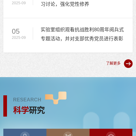
2025-09
习讨论，强化党性修养
与自我批评，并对支部党员进行
9月26日，实验室党支部组织全体
民主评议。党支部组织委员张敏
党员就“加强党性修养”开展集体学
同志主持会议。会上，党支部书
习讨论，会议由党支部书记王新
记王新民同志代表支委会，向支
实验室组织观看抗战胜利80周年阅兵式
05
民主持。此次活动是实验室党支
部全体党员汇报了支部上一年度
2025-09
专题活动，并对支部优秀党员进行表彰
部参加学校党委组织的北京高校
的主要工作、取得的成绩、存在
9月3日上午，北京大学大数据分
师生党员基本培训“同上一堂课”后
的问题以及下一步的工作思路。
析与应用技术国家工程实验室组
的深入研讨。此前，学校党委组
随后，与会党员逐一发言，结合
织本支部全体党员及员工集体观
织了2025秋季学期党员第一次集
了解更多
自身思想、学习和工作实际，严
看纪念中国人民抗日战争暨世界
体学习，中央党校教育长张志军
肃认真地开展了批评与自我批
反法西斯战争胜利80周年阅兵式
以“深入学习贯彻习近平总书记关
评。与会党员本着对同志、对事
直播。在观看阅兵式直播过程
于党性重要论述、加强党性修养”
业负责的态度，开诚布公、直言
中，习近平总书记发表的重要讲
为主题开展培训。在讨论中，党
不讳。大家紧密联系实际，重点
话令全体人员倍感振奋。受阅官
RESEARCH
支部成员围绕“党性是最大的德”这
围绕党建理论学习与文化精神建
兵展现出的昂扬精神风貌与高度
一主题展开了深入...
科学
研究
设、科研攻坚中的创新与韧劲、
协同的队列动作，以及一系列彰
工作负荷下身心健康的平衡维
显军事科技前沿水平的新型装
护，以及团队成员间主动协作与
备，生动呈现了我国国防实力的
常态化交流等议题，深入查摆个
跨越式发展。同志们深受触动，