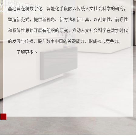
基地旨在将数字化、智能化手段融入传统人文社会科学的研究，
塑造新范式，提供新视角、新方法和新工具，以战略性、前瞻性
和系统性思路开展有组织的研究，推动人文社会科学在数字时代
的发展与传播，提升数字中国的关键能力，形成核心竞争力。
了解更多 >