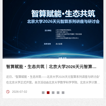
智算赋能・生态共筑｜北京大学2026天元智算系列讲座与研讨会顺利开营
近日，“智算赋能・生态共筑——北京大学2026天元智算系列讲座与研讨会”
在北京大学正式开营。本次活动由北京大学数学科学学院、北京大学计算中
心、大数据分析与应用技术国家工程实验室（简称“实验室”）、中俄数学中
2026-07-02
心、北京大学应用物理与技术研究中心联合主办。活动面向全国高校、科研
院所青年教师与硕博研究生，以北太天元产学研创新示范基地骨干师资为核
心参训群体，搭建起国产科学计算软件产学研深度协同交流平台。北太振寰