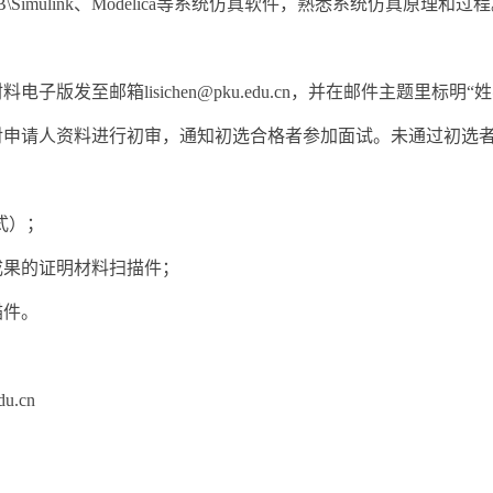
\Simulink、Modelica等系统仿真软件，熟悉系统仿真原理和过
电子版发至邮箱lisichen@pku.edu.cn，并在邮件主题里标
对申请人资料进行初审，通知初选合格者参加面试。未通过初选
式）；
成果的证明材料扫描件；
描件。
u.cn