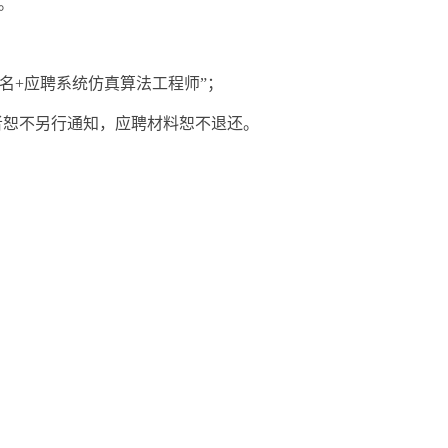
程。
明“姓名+应聘系统仿真算法工程师”；
者恕不另行通知，应聘材料恕不退还。